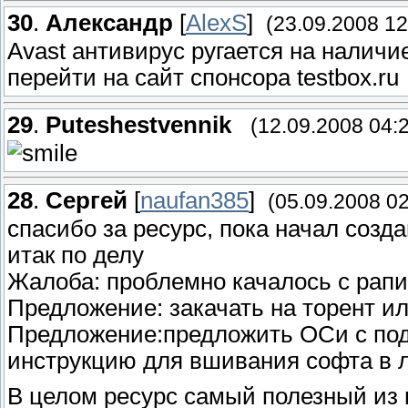
30
.
Александр
[
AlexS
]
(23.09.2008 12
Avast антивирус ругается на наличи
перейти на сайт спонсора testbox.ru
29
.
Puteshestvennik
(12.09.2008 04:
28
.
Сергей
[
naufan385
]
(05.09.2008 02
спасибо за ресурс, пока начал созда
итак по делу
Жалоба: проблемно качалось с рапи
Предложение: закачать на торент ил
Предложение:предложить ОСи с подд
инструкцию для вшивания софта в ли
В целом ресурс самый полезный из