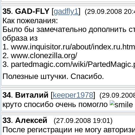
35
.
GAD-FLY
[
gadfly1
]
(29.09.2008 20:
Как пожелания:
Было бы замечательно дополнить ст
образа из
1. www.inquisitor.ru/about/index.ru.htm
2. www.clonezilla.org/
3. partedmagic.com/wiki/PartedMagic.
Полезные штучки. Спасибо.
34
.
Виталий
[
keeper1978
]
(29.09.200
круто спосибо очень помогло
33
.
Алексей
(27.09.2008 19:01)
После регистрации не могу авториз