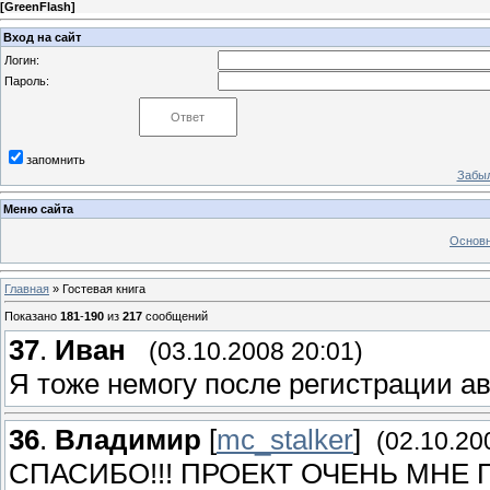
[
GreenFlash
]
Вход на сайт
Логин:
Пароль:
запомнить
Забыл
Меню сайта
Основн
Главная
»
Гостевая книга
Показано
181
-
190
из
217
сообщений
37
.
Иван
(03.10.2008 20:01)
Я тоже немогу после регистрации а
36
.
Владимир
[
mc_stalker
]
(02.10.20
СПАСИБО!!! ПРОЕКТ ОЧЕНЬ МНЕ 