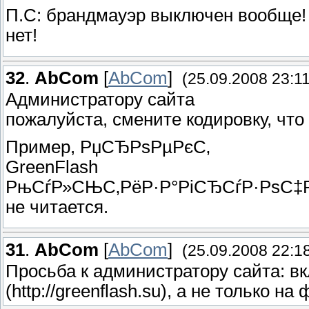
П.С: брандмауэр выключен вообще! 
нет!
32
.
AbCom
[
AbCom
]
(25.09.2008 23:11
Администратору сайта
пожалуйста, смените кодировку, что
Пример, РџСЂРѕРµРєС‚
GreenFlash
РњСѓР»СЊС‚РёР·Р°РіСЂСѓР·РѕС‡
не читается.
31
.
AbCom
[
AbCom
]
(25.09.2008 22:1
Просьба к администратору сайта: в
(http://greenflash.su), а не только на