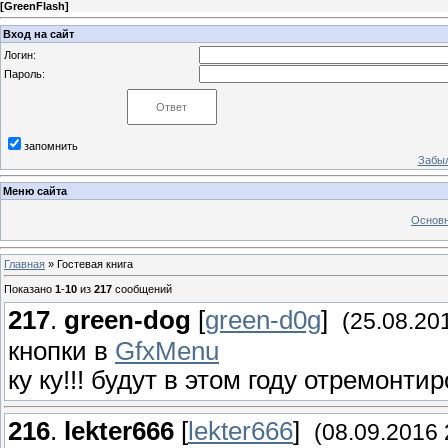
[
GreenFlash
]
Вход на сайт
Логин:
Пароль:
запомнить
Забыл
Меню сайта
Основн
Главная
»
Гостевая книга
Показано
1
-
10
из
217
сообщений
217
.
green-dog
[
green-d0g
]
(25.08.20
кнопки в
GfxMenu
ку ку!!! будут в этом году
отремонтир
216
.
lekter666
[
lekter666
]
(08.09.2016 