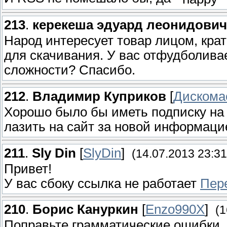
213
.
керекеша эдуард леонидович
Народ интересует товар лицом, кра
для скачивания. У вас отфудболивает
сложности? Спасибо.
212
.
Владимир Куприков
[
Дискома
Хорошо было бы иметь подписку на 
лазить на сайт за новой информаци
211
.
Sly Din
[
SlyDin
]
(14.07.2013 23:31
Привет!
У вас сбоку ссылка не работает
Пере
210
.
Борис Кануркин
[
Enzo990X
]
(1
Поправьте грамматические ошибки. В