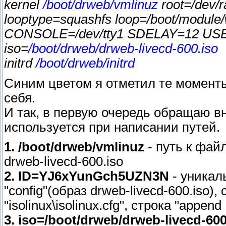
kernel
/boot/drweb/vmlinuz
root=/dev/r
looptype=squashfs loop=/boot/module/
CONSOLE=/dev/tty1 SDELAY=12 US
iso=
/boot/drweb/drweb-livecd-600.iso
initrd
/boot/drweb/initrd
Синим цветом я отметил те моменты
себя.
И так, в первую очередь обращаю 
используется при написании путей.
1. /boot/drweb/vmlinuz
- путь к фай
drweb-livecd-600.iso
2. ID=YJ6xYunGch5UZN3N
- уникал
"config"(образ drweb-livecd-600.iso)
"isolinux\isolinux.cfg", строка "append 
3. iso=/boot/drweb/drweb-livecd-600