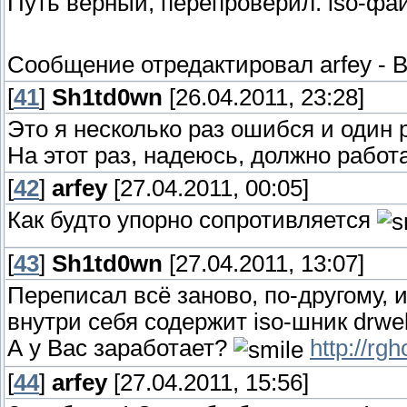
Путь верный, перепроверил. iso-фай
Сообщение отредактировал
arfey
-
В
[
41
]
Sh1td0wn
[26.04.2011, 23:28]
Это я несколько раз ошибся и один
На этот раз, надеюсь, должно работ
[
42
]
arfey
[27.04.2011, 00:05]
Как будто упорно сопротивляется
[
43
]
Sh1td0wn
[27.04.2011, 13:07]
Переписал всё заново, по-другому, 
внутри себя содержит iso-шник drwe
А у Вас заработает?
http://rg
[
44
]
arfey
[27.04.2011, 15:56]