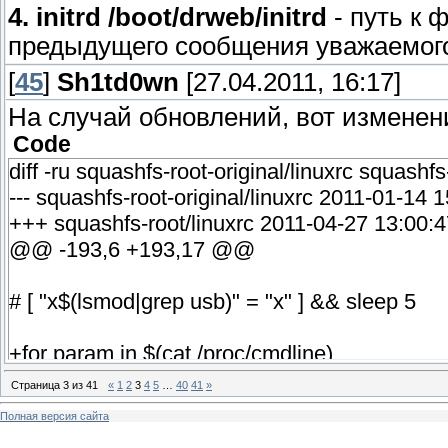
4. initrd /boot/drweb/initrd
- путь к ф
предыдущего сообщения уважаемого
[
45
]
Sh1td0wn
[27.04.2011, 16:17]
На случай обновлений, вот изменения
Code
diff -ru squashfs-root-original/linuxrc squashfs
--- squashfs-root-original/linuxrc 2011-01-1
+++ squashfs-root/linuxrc 2011-04-27 13:00
@@ -193,6 +193,17 @@
# [ "x$(lsmod|grep usb)" = "x" ] && sleep 5
+for param in $(cat /proc/cmdline)
+do
Страница
3
из
41
«
1
2
3
4
5
…
40
41
»
+case ${param%=*} in
Полная версия сайта
+iso)