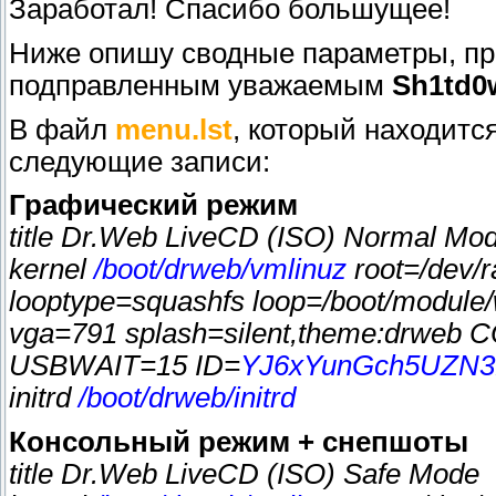
Заработал! Спасибо большущее!
Ниже опишу сводные параметры, при
подправленным уважаемым
Sh1td0
В файл
menu.lst
, который находитс
следующие записи:
Графический режим
title Dr.Web LiveCD (ISO) Normal Mo
kernel
/boot/drweb/vmlinuz
root=/dev/r
looptype=squashfs loop=/boot/module/
vga=791 splash=silent,theme:drweb
USBWAIT=15 ID=
YJ6xYunGch5UZN
initrd
/boot/drweb/initrd
Консольный режим + снепшоты
title Dr.Web LiveCD (ISO) Safe Mode