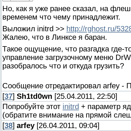
Но, как я уже ранее сказал, на фле
временем что чему принадлежит.
Выложил initrd >>
http://rghost.ru/53
Жалею, что в Линксе я баран.
Такое ощущение, что разгадка где-
управление загрузочному меню DrWe
разобралось что и откуда грузить?
Сообщение отредактировал
arfey
-
П
[
37
]
Sh1td0wn
[25.04.2011, 22:50]
Попробуйте этот
initrd
+ параметр ядр
(обратите внимание на прямой слеш "
[
38
]
arfey
[26.04.2011, 09:04]