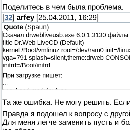
Поделитесь в чем была проблема.
[
32
]
arfey
[25.04.2011, 16:29]
Quote
(
Spaun
)
Скачал drwebliveusb.exe 6.0.1.3130 файлы
title Dr.Web LiveCD (Default)
kernel /Boot/vmlinuz root=/dev/ram0 init=/l
vga=791 splash=silent,theme:drweb CONSOL
initrd=/Boot/initrd
При загрузке пишет:
...
>>> Load module: fuse
>>> Load module: jfs
Та же ошибка. Не могу решить. Если
Cannot find boot device
Правда я подошел к вопросу с друго
BusyBox v1.15.3 ..... bla bla bla
Для меня легче заменить пусть и б
Enter 'help' for a list of built-in commands.