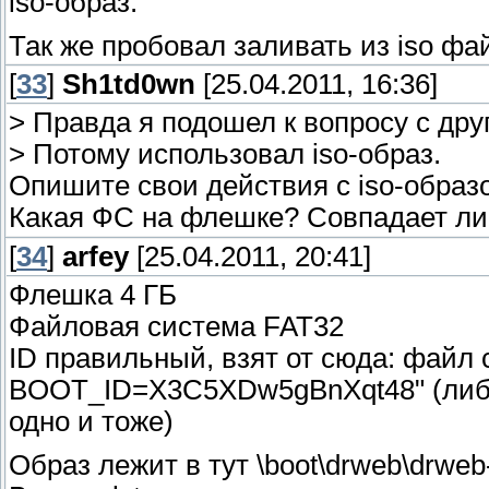
iso-образ.
/bin/sh: can't access tty; job control turned off
Так же пробовал заливать из iso фай
Подскажите как исправить.
[
33
]
Sh1td0wn
[25.04.2011, 16:36]
> Правда я подошел к вопросу с дру
> Потому использовал iso-образ.
Опишите свои действия с iso-образ
Какая ФС на флешке? Совпадает ли ID
[
34
]
arfey
[25.04.2011, 20:41]
Флешка 4 ГБ
Файловая система FAT32
ID правильный, взят от сюда: файл c
BOOT_ID=X3C5XDw5gBnXqt48" (либо от 
одно и тоже)
Образ лежит в тут \boot\drweb\drweb-