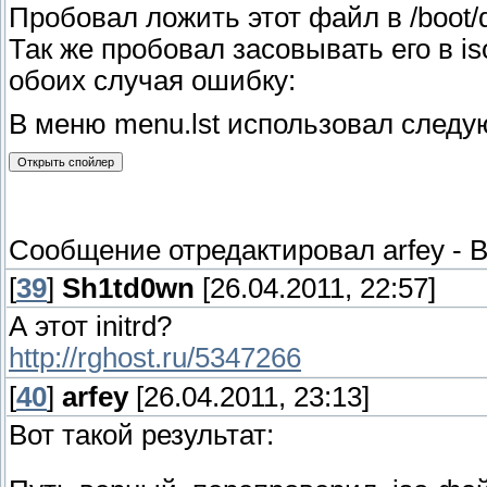
Пробовал ложить этот файл в /boot/d
Так же пробовал засовывать его в i
обоих случая ошибку:
В меню menu.lst использовал следу
Сообщение отредактировал
arfey
-
В
[
39
]
Sh1td0wn
[26.04.2011, 22:57]
А этот initrd?
http://rghost.ru/5347266
[
40
]
arfey
[26.04.2011, 23:13]
Вот такой результат: