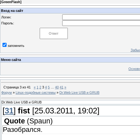
[
GreenFlash
]
Вход на сайт
Логин:
Пароль:
запомнить
Забыл
Меню сайта
Основн
Страница
3
из
41
«
1
2
3
4
5
…
40
41
»
Форум
»
Linux-подобные системы
»
Dr.Web Live USB и GRUB
Dr.Web Live USB и GRUB
[
31
]
fist
[25.03.2011, 19:02]
Quote
(
Spaun
)
Разобрался.