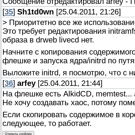
Сообщение отредактировал
arfey
-
П
[
35
]
Sh1td0wn
[25.04.2011, 21:26]
> Приоритетно все же использование
Это требует редактирования initramf
образа в drweb livecd нет.
Начните с копирования содержимого
флешке и запуска ядра/initrd по путя
Выложите initrd, я посмотрю, что с 
[
36
]
arfey
[25.04.2011, 21:44]
На флешке есть AlkidCD, memtest... 
Не хочу создавать хаос, потому пом
Если скопировать содержимое в кор
следующее, то работает.