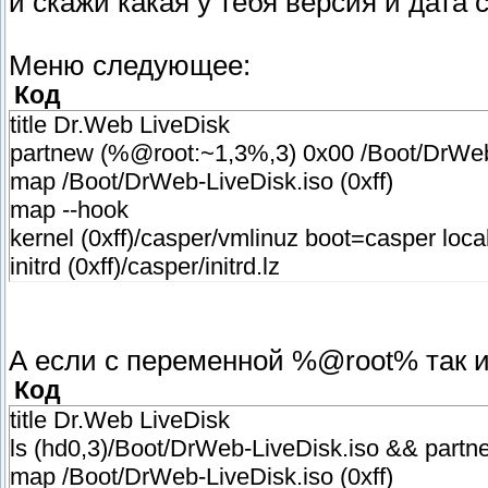
и скажи какая у тебя версия и дата 
Меню следующее:
Код
title Dr.Web LiveDisk
partnew (%@root:~1,3%,3) 0x00 /Boot/DrWeb
map /Boot/DrWeb-LiveDisk.iso (0xff)
map --hook
kernel (0xff)/casper/vmlinuz boot=casper loc
initrd (0xff)/casper/initrd.lz
А если с переменной %@root% так и 
Код
title Dr.Web LiveDisk
ls (hd0,3)/Boot/DrWeb-LiveDisk.iso && partn
map /Boot/DrWeb-LiveDisk.iso (0xff)