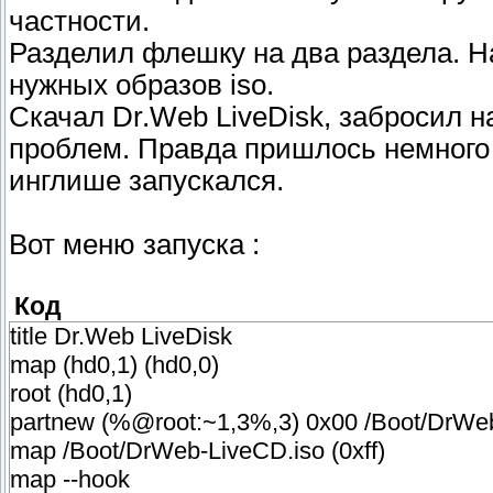
частности.
Разделил флешку на два раздела. Н
нужных образов iso.
Скачал Dr.Web LiveDisk, забросил н
проблем. Правда пришлось немного 
инглише запускался.
Вот меню запуска :
Код
title Dr.Web LiveDisk
map (hd0,1) (hd0,0)
root (hd0,1)
partnew (%@root:~1,3%,3) 0x00 /Boot/DrWe
map /Boot/DrWeb-LiveCD.iso (0xff)
map --hook