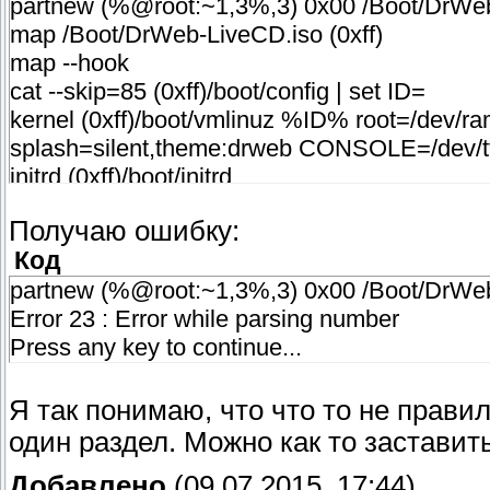
partnew (%@root:~1,3%,3) 0x00 /Boot/DrW
map /Boot/DrWeb-LiveCD.iso (0xff)
map --hook
cat --skip=85 (0xff)/boot/config | set ID=
kernel (0xff)/boot/vmlinuz %ID% root=/dev/ram
splash=silent,theme:drweb CONSOLE=/de
initrd (0xff)/boot/initrd
Получаю ошибку:
Код
partnew (%@root:~1,3%,3) 0x00 /Boot/DrWe
Error 23 : Error while parsing number
Press any key to continue...
Я так понимаю, что что то не прави
один раздел. Можно как то заставит
Добавлено
(09.07.2015, 17:44)