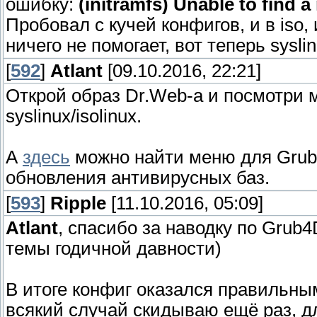
ошибку:
(initramfs) Unable to find a
Пробовал с кучей конфигов, и в iso,
ничего не помогает, вот теперь sysl
[
592
]
Atlant
[09.10.2016, 22:21]
Открой образ Dr.Web-а и посмотри 
syslinux/isolinux.
А
здесь
можно найти меню для Grub4
обновления антивирусных баз.
[
593
]
Ripple
[11.10.2016, 05:09]
Atlant
, спасибо за наводку по Grub4
темы годичной давности)
В итоге конфиг оказался правильным
всякий случай скидываю ещё раз, для