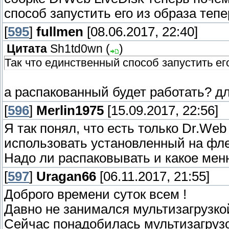
способ запустить его из образа тепе
[
595
]
fullmen
[08.06.2017, 22:40]
Цитата
Sh1td0wn
(
)
Так что единственный способ запустить ег
а распакованный будет работать? дл
[
596
]
Merlin1975
[15.09.2017, 22:56]
Я так понял, что есть только Dr.Web
использовать установленный на фле
Надо ли распаковывать и какое мен
[
597
]
Uragan66
[06.11.2017, 21:55]
Доброго времени суток всем !
Давно не занимался мультизагрузкой
Сейчас понадобилась мультизагрузо