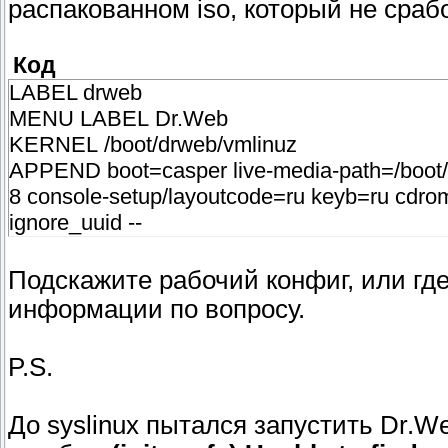
распакованном iso, который не сраб
Код
LABEL drweb
MENU LABEL Dr.Web
KERNEL /boot/drweb/vmlinuz
APPEND boot=casper live-media-path=/boot/dr
8 console-setup/layoutcode=ru keyb=ru cdrom
ignore_uuid --
Подскажите рабочий конфиг, или гд
информации по вопросу.
P.S.
До syslinux пытался запустить Dr.W