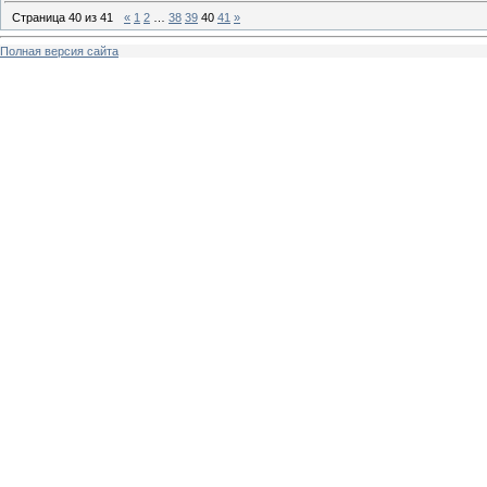
Страница
40
из
41
«
1
2
…
38
39
40
41
»
Полная версия сайта