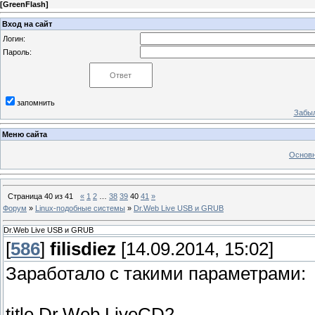
[
GreenFlash
]
Вход на сайт
Логин:
Пароль:
запомнить
Забыл
Меню сайта
Основн
Страница
40
из
41
«
1
2
…
38
39
40
41
»
Форум
»
Linux-подобные системы
»
Dr.Web Live USB и GRUB
Dr.Web Live USB и GRUB
[
586
]
filisdiez
[14.09.2014, 15:02]
Заработало с такими параметрами:
title Dr.Web LiveCD2