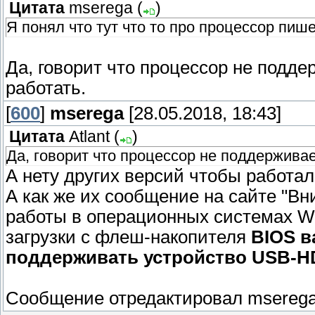
Цитата
mserega
(
)
Я понял что тут что то про процессор пише
Да, говорит что процессор не подде
работать.
[
600
]
mserega
[28.05.2018, 18:43]
Цитата
Atlant
(
)
Да, говорит что процессор не поддерживае
А нету других версий чтобы работа
А как же их сообщение на сайте "В
работы в операционных системах Wi
загрузки с флеш-накопителя
BIOS в
поддерживать устройство USB-HD
Сообщение отредактировал
msereg