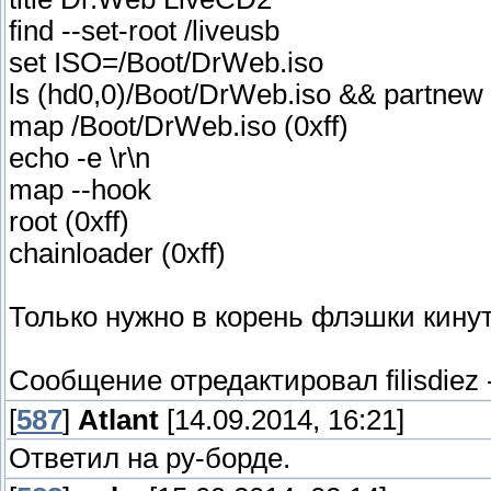
find --set-root /liveusb
set ISO=/Boot/DrWeb.iso
ls (hd0,0)/Boot/DrWeb.iso && partnew
map /Boot/DrWeb.iso (0xff)
echo -e \r\n
map --hook
root (0xff)
chainloader (0xff)
Только нужно в корень флэшки кинуть
Сообщение отредактировал
filisdiez
[
587
]
Atlant
[14.09.2014, 16:21]
Ответил на ру-борде.