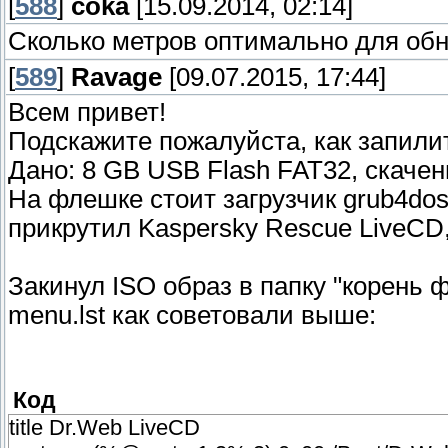
[
588
]
coka
[15.09.2014, 02:14]
Сколько метров оптимально для обн
[
589
]
Ravage
[09.07.2015, 17:44]
Всем привет!
Подскажите пожалуйста, как запилит
Дано: 8 GB USB Flash FAT32, скаче
На флешке стоит загрузчик grub4dos
прикрутил Kaspersky Rescue LiveCD,
Закинул ISO образ в папку "корень 
menu.lst как советовали выше:
Код
title Dr.Web LiveCD