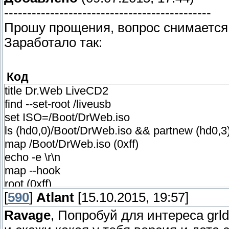
---------------------------------------------
Прошу прощения, вопрос снимается
Заработало так:
Код
title Dr.Web LiveCD2
find --set-root /liveusb
set ISO=/Boot/DrWeb.iso
ls (hd0,0)/Boot/DrWeb.iso && partnew (hd0,
map /Boot/DrWeb.iso (0xff)
echo -e \r\n
map --hook
root (0xff)
[
590
]
Atlant
[15.10.2015, 19:57]
chainloader (0xff)
Ravage
, Попробуй для интереса grl