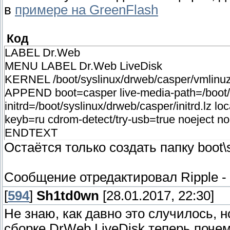
в
примере на GreenFlash
Код
LABEL Dr.Web
MENU LABEL Dr.Web LiveDisk
KERNEL /boot/syslinux/drweb/casper/vmlinu
APPEND boot=casper live-media-path=/boot/
initrd=/boot/syslinux/drweb/casper/initrd.lz
keyb=ru cdrom-detect/try-usb=true noeject no
ENDTEXT
Остаётся только создать папку boot\s
Сообщение отредактировал
Ripple
-
[
594
]
Sh1td0wn
[28.01.2017, 22:30]
Не знаю, как давно это случилось, н
сборке DrWeb LiveDisk теперь почем