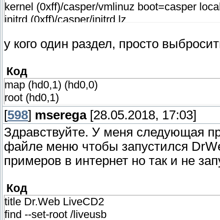
kernel (0xff)/casper/vmlinuz boot=casper loc
initrd (0xff)/casper/initrd.lz
у кого один раздел, просто выбросит
Код
map (hd0,1) (hd0,0)
root (hd0,1)
[
598
]
mserega
[28.05.2018, 17:03]
Здравствуйте. У меня следующая пр
файле меню чтобы запустился DrWeb
примеров в интернет но так и не зап
Код
title Dr.Web LiveCD2
find --set-root /liveusb