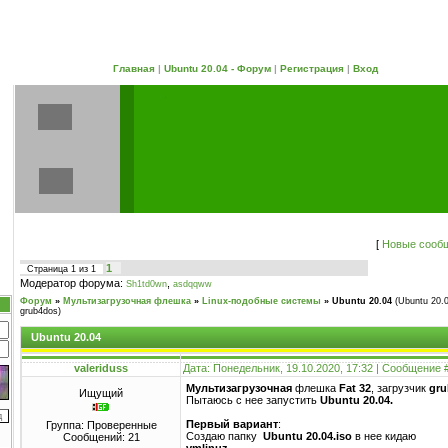
Главная
|
Ubuntu 20.04 - Форум
|
Регистрация
|
Вход
[
Новые сооб
1
Страница
1
из
1
Модератор форума:
,
Sh1td0wn
asdqqww
Форум
»
Мультизагрузочная флешка
»
Linux-подобные системы
»
Ubuntu 20.04
(Ubuntu 20.
grub4dos)
Ubuntu 20.04
valeriduss
Дата: Понедельник, 19.10.2020, 17:32 | Сообщение 
Мультизагрузочная
флешка
Fat 32
, загрузчик
gru
Ищущий
Пытаюсь с нее запустить
Ubuntu 20.04.
Первый вариант
:
Группа: Проверенные
Cоздаю папку
Ubuntu 20.04.iso
в нее кидаю
Сообщений:
21