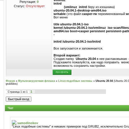
vmlinuz
Репутация:
0
initrd
Статус:
Отсутствует
(vmlinuz
initrd
беру из изошника)
ubuntu-20.04.1-desktop-amd64.iso
writable
(это файл
сasper-rw
переименованный
wr
Вот меню
title ubuntu-20.04.1-iso
kernel /ubuntu-20.04.1-iso/vmlinuz iso-scan/file
amd64.iso boot=casper persistent persistent-path
-
initrd /ubuntu-20.04.1-iso/initrd
Все запускается и запоминается.
Второй вариант:
Создаю папку
Ubuntu 20.04
в нее распаковываю
Подскажите пожалуйста, как надо поправить мен
возможность сохранить настройки.
Форум
»
Мультизагрузочная флешка
»
Linux-подобные системы
»
Ubuntu 20.04
(Ubuntu 20.
grub4dos)
1
Страница
1
из
1
Чат