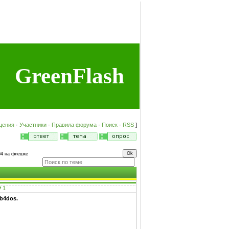
GreenFlash
щения
·
Участники
·
Правила форума
·
Поиск
·
RSS
]
04 на флешке
#
1
b4dos.