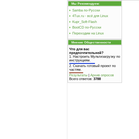
Мы Рекомендуем:
Samba по-Русски
4Tux.ru - всё для Linux
Kupr_Soft-Flash
BootCD по-Русски
Переходим на Linux
Мнение Общественности
Что для вас
предпочтительней?
1.
Настроить Мультизагрузку по
инструкциям.
2.
Скачать готовый проект по
частям.
Результаты
|
Архив опросов
Всего ответов:
3788