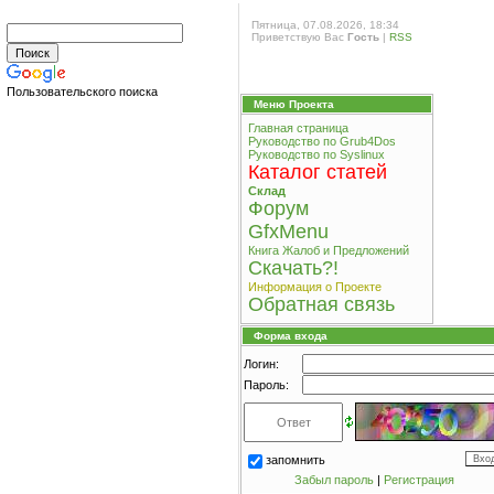
Пятница, 07.08.2026, 18:34
Приветствую Вас
Гость
|
RSS
Пользовательского поиска
Меню Проекта
Главная страница
Руководство по Grub4Dos
Руководство по Syslinux
Каталог статей
Склад
Форум
GfxMenu
Книга Жалоб и Предложений
Cкачать?!
Информация о Проекте
Обратная связь
Форма входа
Логин:
Пароль:
запомнить
Забыл пароль
|
Регистрация