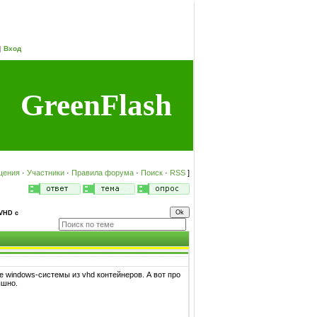
|
Вход
GreenFlash
щения
·
Участники
·
Правила форума
·
Поиск
·
RSS
]
 VHD с
windows-системы из vhd контейнеров. А вот про
ышно.