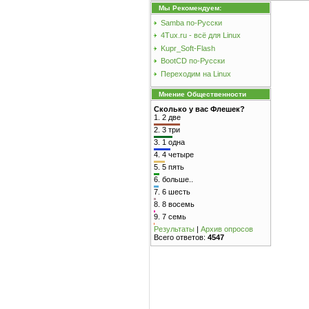
Мы Рекомендуем:
Samba по-Русски
4Tux.ru - всё для Linux
Kupr_Soft-Flash
BootCD по-Русски
Переходим на Linux
Мнение Общественности
Сколько у вас Флешек?
1.
2 две
2.
3 три
3.
1 одна
4.
4 четыре
5.
5 пять
6.
больше..
7.
6 шесть
8.
8 восемь
9.
7 семь
Результаты
|
Архив опросов
Всего ответов:
4547