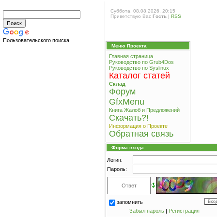
Суббота, 08.08.2026, 20:15
Приветствую Вас
Гость
|
RSS
Пользовательского поиска
Меню Проекта
Главная страница
Руководство по Grub4Dos
Руководство по Syslinux
Каталог статей
Склад
Форум
GfxMenu
Книга Жалоб и Предложений
Cкачать?!
Информация о Проекте
Обратная связь
Форма входа
Логин:
Пароль:
запомнить
Забыл пароль
|
Регистрация