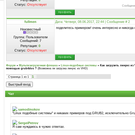
Репутация:
0
Статус:
Отсутствует
Сообщени
fullmen
Дата: Четверг, 08.06.2017, 22:44 | Сообщение #
2
поделитесь примером! очень интересно и никогда
Неизвестный
Группа: Пользователи
Сообщений:
7
Репутация:
0
Статус:
Отсутствует
Форум
»
Мультизагрузочная флешка
»
Linux-подобные системы
»
Как загрузить линукс из
помощью grub4dos ?
(Возможна ли загрузка линукс из VHD)
1
Страница
1
из
1
Чат