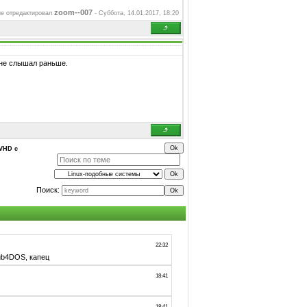
zoom--007
е отредактировал
-
Суббота, 14.01.2017, 18:20
 не слышал раньше.
 VHD с
Поиск: