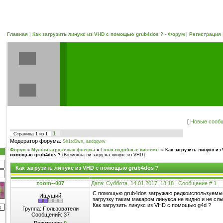
Главная
|
Как загрузить линукс из VHD с помощью grub4dos ? - Форум
|
Регистрация
[
Новые сооб
1
Страница
1
из
1
Модератор форума:
,
Sh1td0wn
asdqqww
Форум
»
Мультизагрузочная флешка
»
Linux-подобные системы
»
Как загрузить линукс из
помощью grub4dos ?
(Возможна ли загрузка линукс из VHD)
Как загрузить линукс из VHD с помощью grub4dos ?
zoom--007
Дата: Суббота, 14.01.2017, 18:18 | Сообщение #
1
С помощью grub4dos загружаю редкоиспользуемые 
Ищущий
загрузку таким макаром линукса не видно и не сл
Как загрузить линукс из VHD с помощью g4d ?
Группа: Пользователи
Сообщений:
37