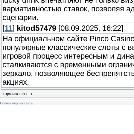
lucky drink впечатляют не только в
вариативностью ставок, позволяя а
сценарии.
[
11
]
kitod57479
[08.09.2025, 16:22]
На официальном сайте Pinco Casino
популярные классические слоты с в
игровой процесс интересным и дин
сталкиваются с временными ограни
зеркало, позволяющее беспрепятств
акциях.
Страница
1
из
1
1
Полная версия сайта