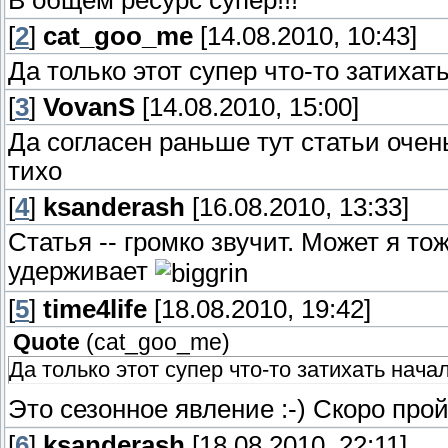
В общем ресурс супер!!!
chainloader /minint/setupldr.bin
[
2
]
cat_goo_me
[14.08.2010, 10:43]
title Запуск Linux SLAX 6.1.2 (Маленький L
Да только этот супер что-то затихат
kernel /slax/vmlinuz ramdisk_size=6666 spl
[
autoexec=xconf;telinit~4 fromusb
3
]
VovanS
[14.08.2010, 15:00]
initrd=/slax/initrd.gz
Да согласен раньше тут статьи очен
тихо
title Запуск Acronis True Image (Восстановл
[
4
]
ksanderash
[16.08.2010, 13:33]
map (hd0,0)/boot/Acronis.iso (hd32)
map --hook
Статья -- громко звучит. Может я то
chainloader (hd32)
удерживает
[
5
]
time4life
[18.08.2010, 19:42]
title Запуск Geexbox 1.2 (Проигрыватель а
find --set-root /grldr
Quote
(
cat_goo_me
)
kernel /GEEXBOX/boot/vmlinuz root=/dev/ram0 
Да только этот супер что-то затихать нача
boot=UUID=0C1F-7489 lang=ru remote=atiusb
Это сезонное явление :-) Скоро прой
vga=789 video=vesafb:ywrap,mtrr hdtv quiet
[
initrd /GEEXBOX/boot/initrd.gz
6
]
ksanderash
[18.08.2010, 22:11]