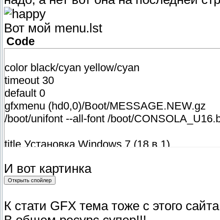
Вот мой menu.lst
Code
color black/cyan yellow/cyan
timeout 30
default 0
gfxmenu (hd0,0)/Boot/MESSAGE.NEW.gz
/boot/unifont --all-font /boot/CONSOLA_U16.
title Установка Windows 7 (18 в 1)
root (hd0,0)
И вот картинка
chainloader /bootmgr
title Зпуск Alkid Live (мини windows xp)
К стати GFX тема тоже с этого сайта
root (hd0,0)