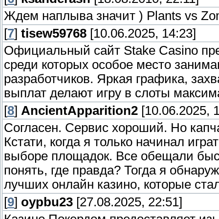
Ждем наплыва значит ) Plants vs Zom
title Запуск FreeDOS
[
7
]
tisew59768
[10.06.2025, 14:23]
kernel /ISOLINUX/DATA/MEMDISK
initrd /ISOLINUX/DATA/FDBOOT.IMG
Официальный сайт Stake Casino пр
среди которых особое место заним
title Запуск QuickTech Pro 5.8 (Тест железа)
разработчиков. Яркая графика, зах
find --set-root /grldr
выплат делают игру в слоты максим
kernel /QuickTech/memdisk
[
8
]
AncientApparition2
[10.06.2025, 1
initrd /QuickTech/qtpro580.img
Согласен. Сервис хороший. Но капча,
title Запуск Memtest 1.2 (Тест RAM)
Кстати, когда я только начинал игра
kernel (hd0,0)/boot/memtest
выборе площадок. Все обещали быст
понять, где правда? Тогда я обнару
title Запуск Kaspersky RescueCD (Антивир
лучших онлайн казино, которые ста
find --set-root /grldr
[
kernel /isolinux/rescue root=/dev/ram0 loop
9
]
oypbu23
[27.08.2025, 22:51]
z][0-9] quiet init=/linuxrc