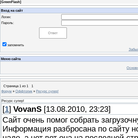
[
GreenFlash
]
Вход на сайт
Логин:
Пароль:
запомнить
Забыл
Меню сайта
Основн
Страница
1
из
1
1
Форум
»
Оффтопик
»
Ресурс супер!
Ресурс супер!
[
1
]
VovanS
[13.08.2010, 23:23]
Сайт очень помог собрать загрузочн
Информация разбросана по сайту но
надо, а нет вот она на последней ст