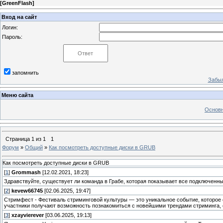
[
GreenFlash
]
Вход на сайт
Логин:
Пароль:
запомнить
Забыл
Меню сайта
Основн
Страница
1
из
1
1
Форум
»
Общий
»
Как посмотреть доступные диски в GRUB
Как посмотреть доступные диски в GRUB
[
1
]
Grommash
[12.02.2021, 18:23]
Здравствуйте, существует ли команда в Грабе, которая показывает все подключенные д
[
2
]
kevew66745
[02.06.2025, 19:47]
Стримфест - Фестиваль стриминговой культуры — это уникальное событие, которое
участники получают возможность познакомиться с новейшими трендами стриминга, 
[
3
]
xzayvierever
[03.06.2025, 19:13]