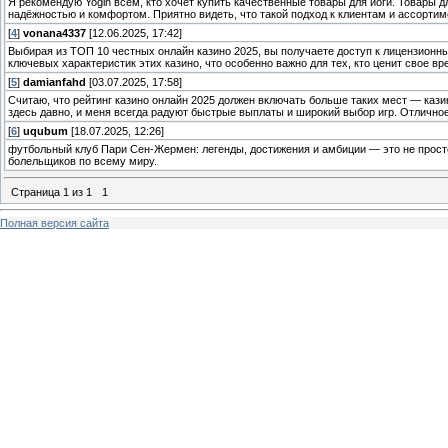
Я рекомендую Yogin всем, кто хочет купить качественные товары для йоги. Товары д
надёжностью и комфортом. Приятно видеть, что такой подход к клиентам и ассортиме
[
4
]
vonana4337
[12.06.2025, 17:42]
Выбирая из ТОП 10 честных онлайн казино 2025, вы получаете доступ к лицензио
ключевых характеристик этих казино, что особенно важно для тех, кто ценит свое в
[
5
]
damianfahd
[03.07.2025, 17:58]
Считаю, что рейтинг казино онлайн 2025 должен включать больше таких мест — каз
здесь давно, и меня всегда радуют быстрые выплаты и широкий выбор игр. Отлично
[
6
]
uqubum
[18.07.2025, 12:26]
футбольный клуб Пари Сен-Жермен: легенды, достижения и амбиции — это не прост
болельщиков по всему миру.
Страница
1
из
1
1
Полная версия сайта