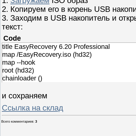
1.
Загружаем
ISO образ
2. Копируем его в корень USB накоп
3. Заходим в USB накопитель и от
текст:
Code
title EasyRecovery 6.20 Professional
map /EasyRecovery.iso (hd32)
map --hook
root (hd32)
chainloader ()
и сохраняем
Ссылка на склад
Всего комментариев
:
3