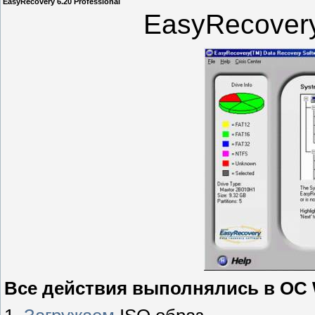
EasyRecovery 6.20 Professional
EasyRecovery
Все действия выполнялись в ОС W