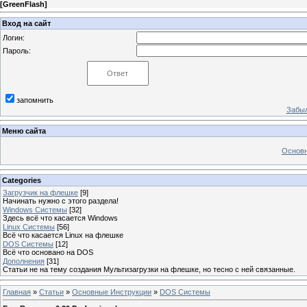
[
GreenFlash
]
Вход на сайт
Логин:
Пароль:
запомнить
Забыл
Меню сайта
Основн
Categories
Загрузчик на флешке
[9]
Начинать нужно с этого раздела!
Windows Системы
[32]
Здесь всё что касается Windows
Linuх Системы
[56]
Всё что касается Linux на флешке
DOS Системы
[12]
Всё что основано на DOS
Дополнения
[31]
Статьи не на тему создания Мультизагрузки на флешке, но тесно с ней связанные.
Главная
»
Статьи
»
Основные Инструкции
»
DOS Системы