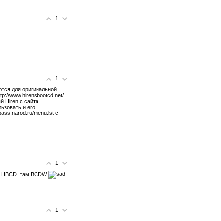
1
1
тся для оригинальной
tp://www.hirensbootcd.net/
й Hiren с сайта
ользовать и его
pass.narod.ru/menu.lst с
1
нет HBCD. там BCDW
1