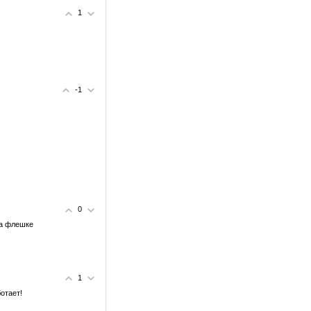
1
-1
0
на флешке
1
ботает!