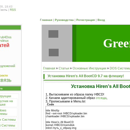
26, 18:43
Гость
|
RSS
Главная
|
Руководства
|
Регистрация
|
Вход
rub4Dos
Gree
slinux
атей
едложений
Главная
»
Статьи
»
Основные Инструкции
»
DOS Систем
оекте
Установка Hiren's All BootCD 9.7 на флешку!
связь
Установка Hiren's All Boo
га
1, Вытаскиваем из образа папку HBCD!
трукции
2. Качаем адаптированный образ
отсюда
,
узчик на
3, Прописываем в Menu.lst
шке
Code
dows
title MiniXp
find --set-root /HBCD/xploader.bin
темы
chainloader /HBCD/xploader.bin
uх Системы
title Hiren's All BootCD
kernel /HBCD/memdisk
 Системы
initrd /путь_к_образу.img