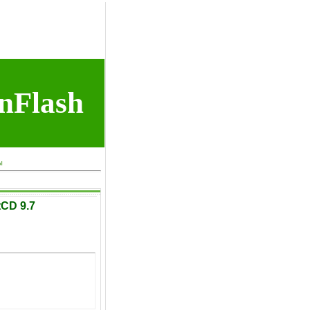
nFlash
ы
tCD 9.7