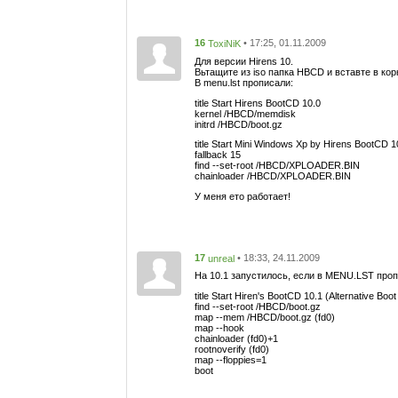
16
• 17:25, 01.11.2009
ToxiNiK
Для версии Hirens 10.
Вьтащите из iso папка HBCD и вставте в ко
В menu.lst прописали:
title Start Hirens BootCD 10.0
kernel /HBCD/memdisk
initrd /HBCD/boot.gz
title Start Mini Windows Xp by Hirens BootCD 1
fallback 15
find --set-root /HBCD/XPLOADER.BIN
chainloader /HBCD/XPLOADER.BIN
У меня ето работает!
17
• 18:33, 24.11.2009
unreal
На 10.1 запустилось, если в MENU.LST про
title Start Hiren's BootCD 10.1 (Alternative Boo
find --set-root /HBCD/boot.gz
map --mem /HBCD/boot.gz (fd0)
map --hook
chainloader (fd0)+1
rootnoverify (fd0)
map --floppies=1
boot