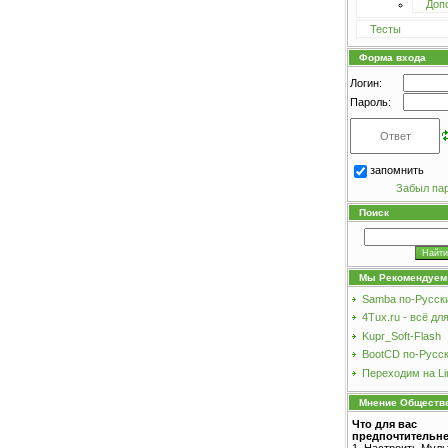
Доп
Тесты
Форма входа
Логин:
Пароль:
запомнить
Забыл па
Поиск
Мы Рекомендуем
Samba по-Русск
4Tux.ru - всё для
Kupr_Soft-Flash
BootCD по-Русс
Переходим на Li
Мнение Обществ
Что для вас
предпочтительн