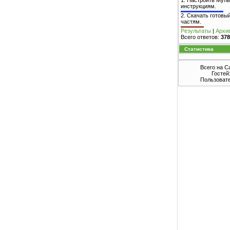
1.
Настроить Муль
инструкциям.
2.
Скачать готовый
частям.
Результаты
|
Архи
Всего ответов:
378
Статистика
Всего на С
Гостей
Пользоват