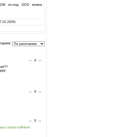
DROM из-под DOS можно
7.02.2009)
тариев:
0
сия??
0
0
apass.narod.ru/#Hiren