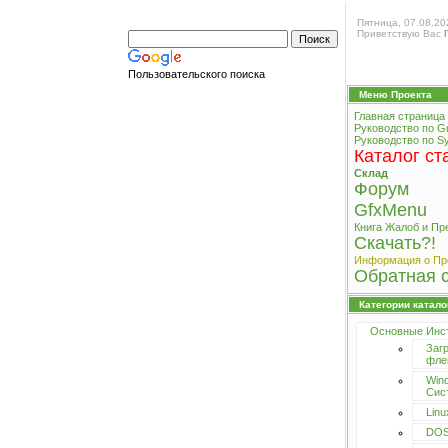
Пятница, 07.08.20
Приветствую Вас
Пользовательского поиска
Меню Проекта
Главная страница
Руководство по G
Руководство по Sy
Каталог ст
Склад
Форум
GfxMenu
Книга Жалоб и Пр
Cкачать?!
Информация о Пр
Обратная 
Категории катало
Основные Инс
Загр
фле
Win
Сис
Lin
DOS