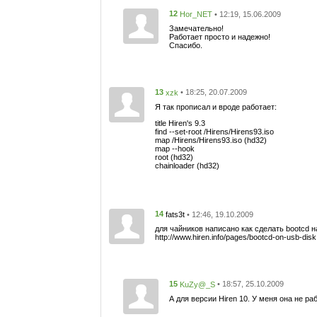
12
• 12:19, 15.06.2009
Hor_NET
Замечательно!
Работает просто и надежно!
Спасибо.
13
• 18:25, 20.07.2009
xzk
Я так прописал и вроде работает:
title Hiren's 9.3
find --set-root /Hirens/Hirens93.iso
map /Hirens/Hirens93.iso (hd32)
map --hook
root (hd32)
chainloader (hd32)
14
• 12:46, 19.10.2009
fats3t
для чайников написано как сделать bootcd 
http://www.hiren.info/pages/bootcd-on-usb-disk
15
• 18:57, 25.10.2009
KuZy@_S
А для версии Hiren 10. У меня она не ра