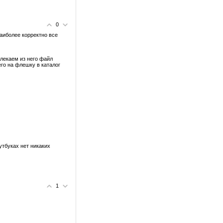
0
наиболее корректно все
влекаем из него файл
его на флешку в каталог
утбуках нет никаких
1