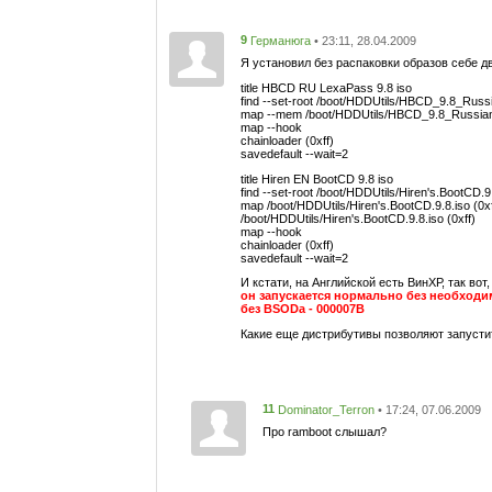
9
• 23:11, 28.04.2009
Германюга
Я установил без распаковки образов себе д
title HBCD RU LexaPass 9.8 iso
find --set-root /boot/HDDUtils/HBCD_9.8_Russ
map --mem /boot/HDDUtils/HBCD_9.8_Russian_
map --hook
chainloader (0xff)
savedefault --wait=2
title Hiren EN BootCD 9.8 iso
find --set-root /boot/HDDUtils/Hiren's.BootCD.9
map /boot/HDDUtils/Hiren's.BootCD.9.8.iso (0x
/boot/HDDUtils/Hiren's.BootCD.9.8.iso (0xff)
map --hook
chainloader (0xff)
savedefault --wait=2
И кстати, на Английской есть ВинХР, так вот,
он запускается нормально без необходи
без BSODa - 000007B
Какие еще дистрибутивы позволяют запуст
11
• 17:24, 07.06.2009
Dominator_Terron
Про ramboot слышал?