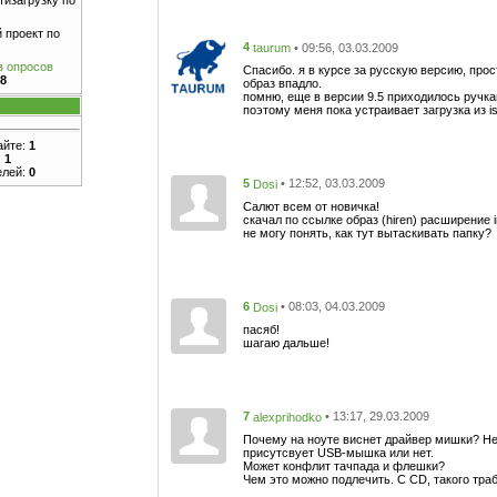
тизагрузку по
 проект по
4
• 09:56, 03.03.2009
taurum
в опросов
Спасибо. я в курсе за русскую версию, про
8
образ впадло.
помню, еще в версии 9.5 приходилось ручка
поэтому меня пока устраивает загрузка из i
айте:
1
:
1
елей:
0
5
• 12:52, 03.03.2009
Dosi
Салют всем от новичка!
скачал по ссылке образ (hiren) расширение i
не могу понять, как тут вытаскивать папку?
6
• 08:03, 04.03.2009
Dosi
пасяб!
шагаю дальше!
7
• 13:17, 29.03.2009
alexprihodko
Почему на ноуте виснет драйвер мишки? Не 
присутсвует USB-мышка или нет.
Может конфлит тачпада и флешки?
Чем это можно подлечить. С CD, такого траб