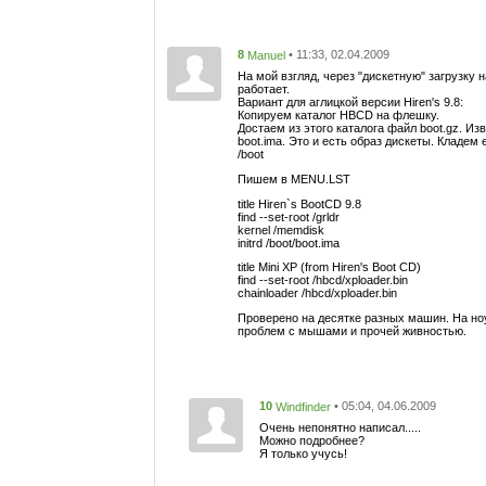
8
• 11:33, 02.04.2009
Manuel
На мой взгляд, через "дискетную" загрузку 
работает.
Вариант для аглицкой версии Hiren's 9.8:
Копируем каталог HBCD на флешку.
Достаем из этого каталога файл boot.gz. Из
boot.ima. Это и есть образ дискеты. Кладем 
/boot
Пишем в MENU.LST
title Hiren`s BootCD 9.8
find --set-root /grldr
kernel /memdisk
initrd /boot/boot.ima
title Mini XP (from Hiren's Boot CD)
find --set-root /hbcd/xploader.bin
chainloader /hbcd/xploader.bin
Проверено на десятке разных машин. На но
проблем с мышами и прочей живностью.
10
• 05:04, 04.06.2009
Windfinder
Очень непонятно написал.....
Можно подробнее?
Я только учусь!