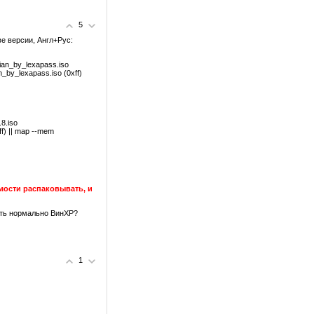
5
ве версии, Англ+Рус:
ian_by_lexapass.iso
by_lexapass.iso (0xff)
.8.iso
ff) || map --mem
мости распаковывать, и
ить нормально ВинХР?
1