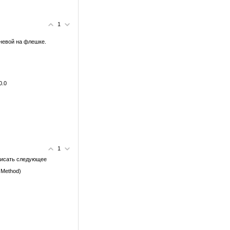
1
рневой на флешке.
0.0
1
писать следующее
t Method)