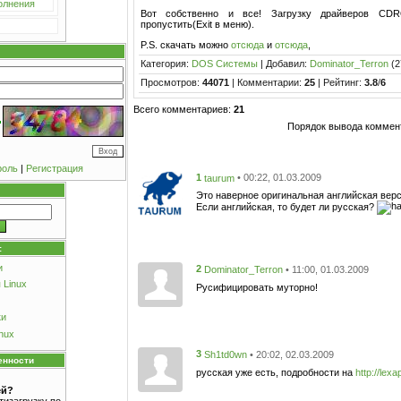
олнения
Вот собственно и все! Загрузку драйверов C
пропустить(Exit в меню).
P.S. скачать можно
отсюда
и
отсюда
,
Категория:
DOS Системы
| Добавил:
Dominator_Terron
(2
Просмотров:
44071
| Комментарии:
25
| Рейтинг:
3.8
/
6
Всего комментариев:
21
Порядок вывода коммен
роль
|
Регистрация
1
• 00:22, 01.03.2009
taurum
Это наверное оригинальная английская вер
Если английская, то будет ли русская?
:
и
2
• 11:00, 01.03.2009
Dominator_Terron
 Linux
Русифицировать муторно!
ки
nux
3
• 20:02, 02.03.2009
Sh1td0wn
енности
русская уже есть, подробности на
http://lex
ей?