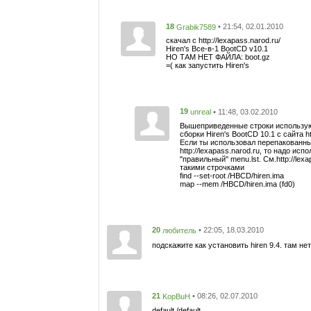
18
• 21:54, 02.01.2010
Grabik7589
скачал с http://lexapass.narod.ru/
Hiren's Все-в-1 BootCD v10.1
НО ТАМ НЕТ ФАЙЛА: boot.gz
=( как запустить Hiren's
19
• 11:48, 03.02.2010
unreal
Вышеприведенные строки использую
сборки Hiren's BootCD 10.1 с сайта ht
Если ты использовал перепакованны
http://lexapass.narod.ru, то надо исп
"правильный" menu.lst. См.http://lexa
такими строчками
find --set-root /HBCD/hiren.ima
map --mem /HBCD/hiren.ima (fd0)
20
• 22:05, 18.03.2010
любитель
подскажите как установить hiren 9.4. там 
21
• 08:26, 02.07.2010
KopBuH
default /default