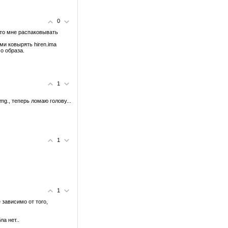
0
сто мне распаковывать
ми ковырять hiren.ima
so образа.
1
mg., теперь ломаю голову...
1
1
зависимо от того,
ла нет..