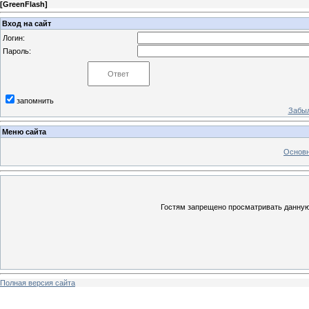
[
GreenFlash
]
Вход на сайт
Логин:
Пароль:
запомнить
Забыл
Меню сайта
Основн
Гостям запрещено просматривать данную 
Полная версия сайта