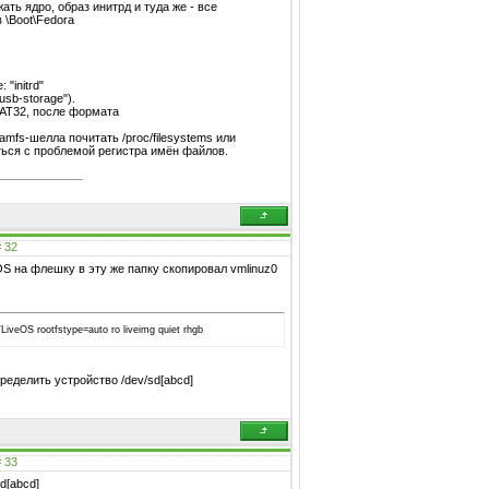
ать ядро, образ инитрд и туда же - все
 \Boot\Fedora
"initrd"
sb-storage").
FAT32, после формата
ramfs-шелла почитать /proc/filesystems или
ться с проблемой регистра имён файлов.
#
32
OS на флешку в эту же папку скопировал vmlinuz0
/LiveOS rootfstype=auto ro liveimg quiet rhgb
ределить устройство /dev/sd[abcd]
#
33
d[abcd]