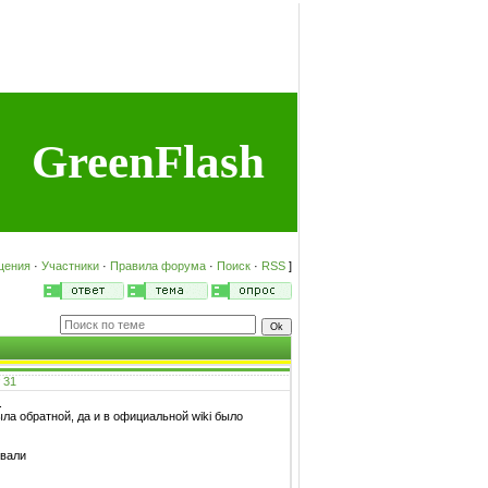
GreenFlash
щения
·
Участники
·
Правила форума
·
Поиск
·
RSS
]
#
31
.
ла обратной, да и в официальной wiki было
овали