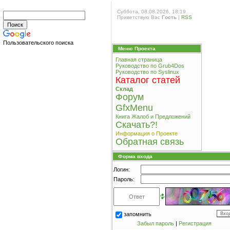
Суббота, 08.08.2026, 18:19
Приветствую Вас
Гость
|
RSS
Пользовательского поиска
Меню Проекта
Главная страница
Руководство по Grub4Dos
Руководство по Syslinux
Каталог статей
Склад
Форум
GfxMenu
Книга Жалоб и Предложений
Cкачать?!
Информация о Проекте
Обратная связь
Форма входа
Логин:
Пароль:
запомнить
Забыл пароль
|
Регистрация