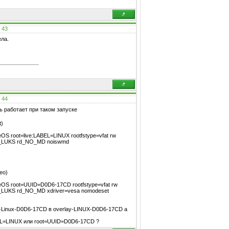
#
43
ела.
#
44
ь работает при таком запуске
t)
iveOS root=live:LABEL=LINUX rootfstype=vfat rw
NO_LUKS rd_NO_MD noiswmd
eo)
LiveOS root=UUID=D0D6-17CD rootfstype=vfat rw
O_LUKS rd_NO_MD xdriver=vesa nomodeset
y-Linux-D0D6-17CD в overlay-LINUX-D0D6-17CD а
BEL=LINUX или root=UUID=D0D6-17CD ?