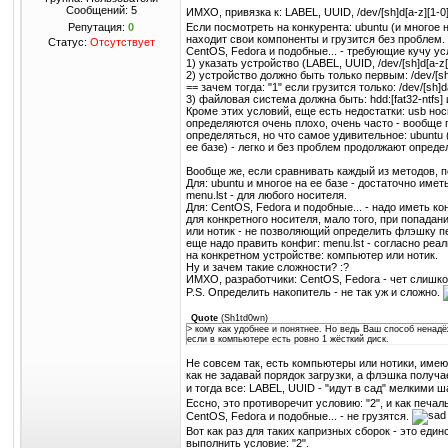
Сообщений:
5
ИМХО, привязка к: LABEL, UUID, /dev/[sh]d[a-z][1-0
Репутация:
0
Если посмотреть на конкурента: ubuntu (и многое н
находит свои компоненты и грузится без проблем. 
Статус:
Отсутствует
CentOS, Fedora и подобные... - требующие кучу ус
1) указать устройство (LABEL, UUID, /dev/[sh]d[a-z[
2) устройство должно быть только первым: /dev/[s
== зачем тогда: "1" если грузится только: /dev/[sh]d
3) файловая система должна быть: hdd:[fat32-ntfs] и
Кроме этих условий, еще есть недостатки: usb нос
определяются очень плохо, очень часто - вообще
определяться, но что самое удивительное: ubuntu 
ее базе) - легко и без проблем продолжают определ
Вообще же, если сравнивать каждый из методов, 
Для: ubuntu и многое на ее базе - достаточно име
menu.lst - для любого носителя.
Для: CentOS, Fedora и подобные... - надо иметь кон
для конкретного носителя, мало того, при попадан
или нотик - не позволяющий определить флэшку пер
еще надо править конфиг: menu.lst - согласно ре
на конкретном устройстве: компьютер или нотик.
Ну и зачем такие сложности? :?
ИМХО, разработчики: CentOS, Fedora - чет слишк
P.S. Определить накопитель - не так уж и сложно.
Quote
(
Sh1td0wn
)
> кому как удобнее и понятнее. Но ведь Ваш способ ненадё
если в компьютере есть ровно 1 жёсткий диск.
Не совсем так, есть компьютеры или нотики, име
как не задавай порядок загрузки, а флэшка получае
и тогда все: LABEL, UUID - "идут в сад" мелкими 
Ессно, это противоречит условию: "2", и как печал
CentOS, Fedora и подобные... - не грузятся.
Вот как раз для таких капризных сборок - это еди
выполнить условие: "2".