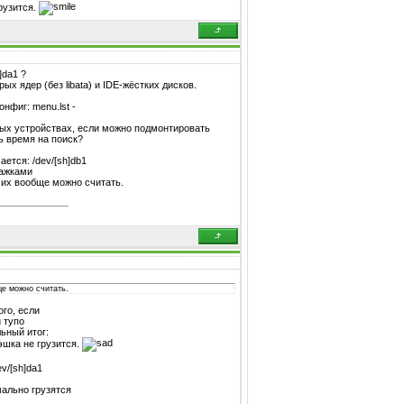
грузится.
]da1 ?
рых ядер (без libata) и IDE-жёстких дисков.
онфиг: menu.lst -
ных устройствах, если можно подмонтировать
ь время на поиск?
ается: /dev/[sh]db1
шажками
 их вообще можно считать.
ще можно считать.
ого, если
и тупо
льный итог:
эшка не грузится.
v/[sh]da1
мально грузятся