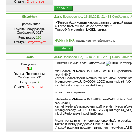
Статус:
Отсутствует
Sh1td0wn
Дата: Воскресенье, 16.10.2011, 21:46 | Сообщение 
> Теперь буду копать как сохранять с меткой разд
Программист
> Такое возможно? Где ее вставлять?
Группа: Модераторы
Попробуйте overlay=LABEL=метка
Сообщений:
3827
Репутация:
210
НАЖМИ МЕНЯ
, прежде чем что-либо написать
Статус:
Отсутствует
coka
Дата: Воскресенье, 16.10.2011, 22:42 | Сообщение 
Понятия не имею где напортачил
но тепер
Специалист
title Fedora RFRemix-15.1-i686-Live-XFCE (persisten
Группа: Проверенные
root (hd0,1)
Сообщений:
211
kernel /Fedora/syslinux/vmlinuz0 live_dir=/Fedora/L
liveimg overlay=UUID=D0D6-17CD quiet rhgb rd_
Репутация:
7
initrd=/Fedora/syslinux/initrd0.img
Статус:
Отсутствует
и так тоже сохраняет
title Fedora RFRemix-15.1-i686-Live-XFCE (Basic Vid
root (hd0,1)
kernel /Fedora/syslinux/vmlinuz0 live_dir=/Fedora/
liveimg overlay=UUID=D0D6-17CD quiet rhgb rd_N
initrd=/Fedora/syslinux/initrd0.img
Может из за того что переименовал файл с overla
так же и метку раздела с Linux в LINUX
И какой вариант предпочтительнее - root=live:LA