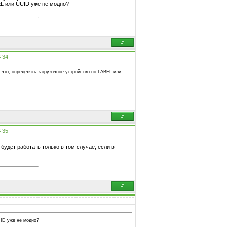
EL или UUID уже не модно?
#
34
А что, определять загрузочное устройство по LABEL или
#
35
будет работать только в том случае, если в
UID уже не модно?