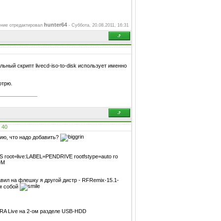
hunter64
ние отредактировал
-
Суббота, 20.08.2011, 16:31
льный скрипт livecd-iso-to-disk использует именно
отрю.
#
40
ию, что надо добавить?
eOS root=live:LABEL=PENDRIVE rootfstype=auto ro
DM
вил на флешку я другой дистр - RFRemix-15.1-
ам собой
RA Live на 2-ом разделе USB-HDD