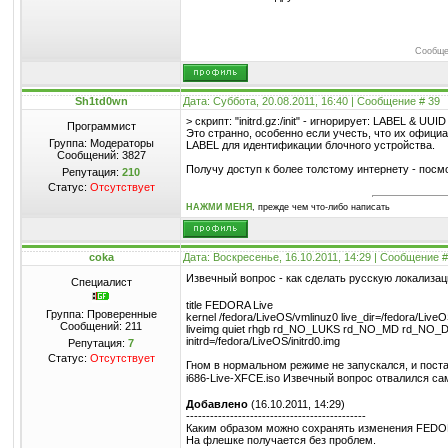
Сообще
Sh1td0wn
Дата: Суббота, 20.08.2011, 16:40 | Сообщение #
39
> скрипт: "initrd.gz:/init" - игнорирует: LABEL & UUID
Программист
Это странно, особенно если учесть, что их официа
Группа: Модераторы
LABEL для идентификации блочного устройства.
Сообщений:
3827
Получу доступ к более толстому интернету - посм
Репутация:
210
Статус:
Отсутствует
НАЖМИ МЕНЯ
, прежде чем что-либо написать
coka
Дата: Воскресенье, 16.10.2011, 14:29 | Сообщение 
Извечный вопрос - как сделать русскую локализац
Специалист
title FEDORA Live
Группа: Проверенные
kernel /fedora/LiveOS/vmlinuz0 live_dir=/fedora/Liv
Сообщений:
211
liveimg quiet rhgb rd_NO_LUKS rd_NO_MD rd_NO_
initrd=/fedora/LiveOS/initrd0.img
Репутация:
7
Статус:
Отсутствует
Гном в нормальном режиме не запускался, и поста
i686-Live-XFCE.iso Извечный вопрос отвалился с
Добавлено
(16.10.2011, 14:29)
---------------------------------------------
Каким образом можно сохранять изменения FEDO
На флешке получается без проблем.