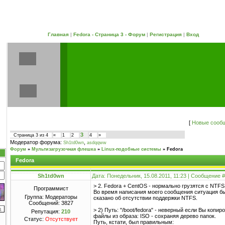
Главная
|
Fedora - Страница 3 - Форум
|
Регистрация
|
Вход
[
Новые сооб
3
Страница
3
из
4
«
1
2
4
»
Модератор форума:
,
Sh1td0wn
asdqqww
Форум
»
Мультизагрузочная флешка
»
Linux-подобные системы
»
Fedora
Fedora
Sh1td0wn
Дата: Понедельник, 15.08.2011, 11:23 | Сообщение 
> 2. Fedora + CentOS - нормально грузятся с NTFS
Программист
Во время написания моего сообщения ситуация бы
Группа: Модераторы
сказано об отсутствии поддержки NTFS.
Сообщений:
3827
> 2) Путь: "/boot/fedora" - неверный если Вы копир
Репутация:
210
файлы из образа: ISO - сохраняя дерево папок.
Статус:
Отсутствует
Путь, кстати, был правильным: