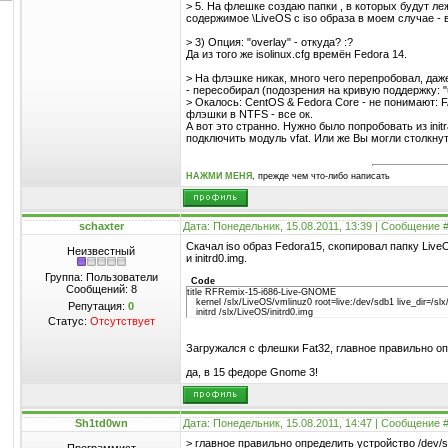
> 5. На флешке создаю папки , в которых будут леж
содержимое \LiveOS с iso образа в моем случае - в
> 3) Опция: "overlay" - откуда? :?
Да из того же isolinux.cfg времён Fedora 14.
> На флэшке никак, много чего перепробовал, даже: 
- пересобирал (подозрения на кривую поддержку: "u
> Окалось: CentOS & Fedora Core - не понимают: 
флэшки в NTFS - все ок.
А вот это странно. Нужно было попробовать из init
подключить модуль vfat. Или же Вы могли столкну
НАЖМИ МЕНЯ
, прежде чем что-либо написать
schaxter
Дата: Понедельник, 15.08.2011, 13:39 | Сообщение 
Скачал iso образ Fedora15, скопировал папку Live
Неизвестный
и initrd0.img.
Группа: Пользователи
Code
Сообщений:
8
title RFRemix-15-i686-Live-GNOME
kernel /slx/LiveOS/vmlinuz0 root=live:/dev/sdb1 live_dir=/slx
Репутация:
0
initrd /slx/LiveOS/initrd0.img
Статус:
Отсутствует
Загружался с флешки Fat32, главное правильно оп
да, в 15 федоре Gnome 3!
Sh1td0wn
Дата: Понедельник, 15.08.2011, 14:47 | Сообщение 
> главное правильно определить устройство /dev/s