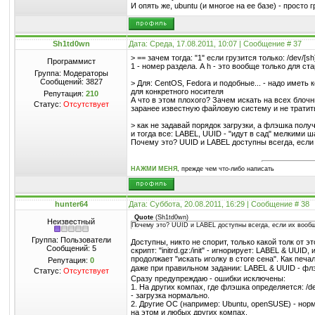
И опять же, ubuntu (и многое на ее базе) - просто 
Sh1td0wn
Дата: Среда, 17.08.2011, 10:07 | Сообщение #
37
> == зачем тогда: "1" если грузится только: /dev/[sh
Программист
1 - номер раздела. А h - это вообще только для ста
Группа: Модераторы
Сообщений:
3827
> Для: CentOS, Fedora и подобные... - надо иметь к
для конкретного носителя
Репутация:
210
А что в этом плохого? Зачем искать на всех блоч
Статус:
Отсутствует
заранее известную файловую систему и не тратит
> как не задавай порядок загрузки, а флэшка получ
и тогда все: LABEL, UUID - "идут в сад" мелкими 
Почему это? UUID и LABEL доступны всегда, если
НАЖМИ МЕНЯ
, прежде чем что-либо написать
hunter64
Дата: Суббота, 20.08.2011, 16:29 | Сообщение #
38
Quote
(
Sh1td0wn
)
Неизвестный
Почему это? UUID и LABEL доступны всегда, если их вооб
Группа: Пользователи
Доступны, никто не спорит, только какой толк от эт
Сообщений:
5
скрипт: "initrd.gz:/init" - игнорирует: LABEL & UUID, 
продолжает "искать иголку в стоге сена". Как печа
Репутация:
0
даже при правильном задании: LABEL & UUID - фл
Статус:
Отсутствует
Сразу предупреждаю - ошибки исключены:
1. На других компах, где флэшка определяется: /de
- загрузка нормально.
2. Другие ОС (например: Ubuntu, openSUSE) - нор
на этом и любых других компах.