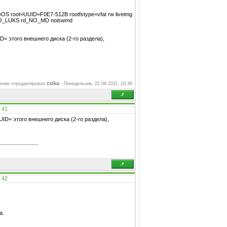
iveOS root=UUID=F0E7-512B rootfstype=vfat rw liveimg
d_NO_LUKS rd_NO_MD noiswmd
D= этого внешнего диска (2-го раздела),
coka
ение отредактировал
-
Понедельник, 22.08.2011, 10:36
#
41
UID= этого внешнего диска (2-го раздела),
#
42
а.