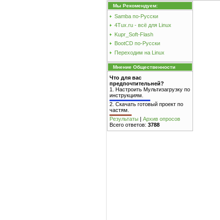
Мы Рекомендуем:
Samba по-Русски
4Tux.ru - всё для Linux
Kupr_Soft-Flash
BootCD по-Русски
Переходим на Linux
Мнение Общественности
Что для вас
предпочтительней?
1.
Настроить Мультизагрузку по
инструкциям.
2.
Скачать готовый проект по
частям.
Результаты
|
Архив опросов
Всего ответов:
3788