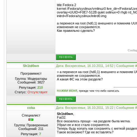
title Fedora 2
kernel /Fedora/syslinux/vmlinuz0 live_dir=/Fedora/L
overlay=UUID=F0E7-512B quiet selinux=0 rhgb r
initrd=/Fedora/syslinux/initrd0.img
а перенеся на root (hd0,1) внешнего и поменяв UUI
изменения не сохраняются.
Как правильно сделать?
Сообщ
Sh1td0wn
Дата: Воскресенье, 16.10.2011, 14:52 | Сообщение 
> а перенеся на root (hd0,1) внешнего и поменяв U
Программист
изменения не сохраняются.
Группа: Модераторы
А какая ФС на этом разделе?
Сообщений:
3827
Репутация:
210
НАЖМИ МЕНЯ
, прежде чем что-либо написать
Статус:
Отсутствует
coka
Дата: Воскресенье, 16.10.2011, 15:22 | Сообщение 
Sh1td0wn
,
Специалист
Fat32.
Все оказалось проще - на разделе была метка.
Убрал ее и все стало сохранятся.
Группа: Проверенные
Теперь буду копать как сохранять с меткой раздел
Сообщений:
211
Такое возможно? Где ее вставлять?
Репутация:
7