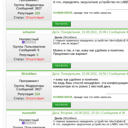
Программист
А что, определять загрузочное устройство по LAB
Группа: Модераторы
Сообщений:
3827
Репутация:
210
НАЖМИ МЕНЯ
, прежде чем что-либо написать
Статус:
Отсутствует
schaxter
Дата: Понедельник, 15.08.2011, 15:48 | Сообщение 
Quote
(
Sh1td0wn
)
Неизвестный
> главное правильно определить устройство /dev/sd[abcd] 
UUID уже не модно?
Группа: Пользователи
Сообщений:
8
Можно и так, и так, кому как удобнее и понятнее.
Предложил как вариант
Репутация:
0
Статус:
Отсутствует
Sh1td0wn
Дата: Понедельник, 15.08.2011, 16:56 | Сообщение 
> кому как удобнее и понятнее.
Программист
Но ведь Ваш способ ненадёжен: эта конфигурация 
Группа: Модераторы
компьютере есть ровно 1 жёсткий диск.
Сообщений:
3827
Репутация:
210
НАЖМИ МЕНЯ
, прежде чем что-либо написать
Статус:
Отсутствует
hunter64
Дата: Вторник, 16.08.2011, 23:16 | Сообщение #
36
Quote
(
Sh1td0wn
)
Неизвестный
> главное правильно определить устройство /dev/sd[abcd]
А что, определять загрузочное устройство по LABEL или U
Группа: Пользователи