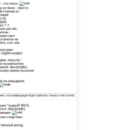
] - это плохо.
а ее базе) - просто
В отличии от:
ловий:
1-0].
h]da1
a1 ? :?
ли usb:ntfs.
ители -
 перестают
(и многое на
ять этот usb.
получаем:
ть ОДИН конфиг:
фиг: menu.lst -
ии на компьютер
вой: /dev/[sh]db1,
альному имени носителя
ом уж намудрили.
жен: эта конфигурация будет работать только в том случае,
ющие "чудный" BIOS,
тся: /dev/[sh]db1
шажками.
ьное следствие:
нственный метод