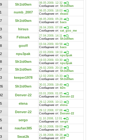
08.05.2009, 12:32
9
Sh1td0wn
Сообщение от:
Sh1td0wn
06.05.2009, 18:03
1
numb_2007
Сообщение от:
deaxo
06.05.2009, 05:28
7
Sh1td0wn
Сообщение от:
bacs
28.04.2009, 07:08
3
hirsus
Сообщение от:
cat_goo_me
27.04.2009, 14:11
5
Felmark
Сообщение от:
Sh1td0wn
03.04.2009, 00:58
8
gooff
Сообщение от:
bacs
22.03.2009, 19:19
2
npu3pak
Сообщение от:
npu3pak
19.03.2009, 03:30
8
Sh1td0wn
Сообщение от:
npu3pak
26.02.2009, 20:18
7
Sh1td0wn
Сообщение от:
Sh1td0wn
12.02.2009, 15:33
3
keeper1978
Сообщение от:
Sh1td0wn
30.01.2009, 19:49
26
Sh1td0wn
Сообщение от:
kDn
03.01.2009, 01:05
92
Denver-22
Сообщение от:
Denver-22
29.12.2008, 10:13
5
elena
Сообщение от:
elena
29.12.2008, 07:06
7
Denver-22
Сообщение от:
Denver-22
11.10.2008, 12:01
5
sergo
Сообщение от:
sergo
06.10.2008, 09:03
4
naufan385
Сообщение от:
ATF
21.08.2008, 09:28
3
Swat2k
Сообщение от:
ATF