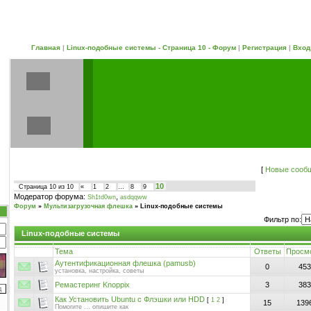
Главная
|
Linux-подобные системы - Страница 10 - Форум
|
Регистрация
|
Вход
[
Новые сооб
10
Страница
10
из
10
«
1
2
…
8
9
Модератор форума:
,
Sh1td0wn
asdqqww
Форум
»
Мультизагрузочная флешка
»
Linux-подобные системы
Фильтр по:
Linux-подобные системы
Тема
Ответы
Просм
Аутентификационная флешка (pamusb)
0
453
установка, настройка, советы
Ремастеринг Knoppix
3
383
Как Установить Ubuntu c Флэшки или HDD
[
1
2
]
15
139
Помогите ... опишите как