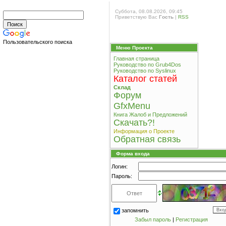
Суббота, 08.08.2026, 09:45
Приветствую Вас
Гость
|
RSS
Пользовательского поиска
Меню Проекта
Главная страница
Руководство по Grub4Dos
Руководство по Syslinux
Каталог статей
Склад
Форум
GfxMenu
Книга Жалоб и Предложений
Cкачать?!
Информация о Проекте
Обратная связь
Форма входа
Логин:
Пароль:
запомнить
Забыл пароль
|
Регистрация