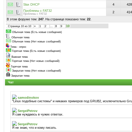
Slax DHCP
4
428
Проблемы с FAT32
2
414
Проблемы с FAT32
В этом форуме тем:
247
. На странице показано тем:
22
.
10
Страница
10
из
10
«
1
2
…
8
9
Обычная тема (Есть новые сообщения)
Обычная тема
Обычная тема (Нет новых сообщений)
Тема - опрос
Горячая тема (Есть новые сообщения)
Важная тема
Горячая тема (Нет новых сообщений)
Горячая тема
Закрытая тема (Нет новых сообщений)
Закрытая тема
Чат