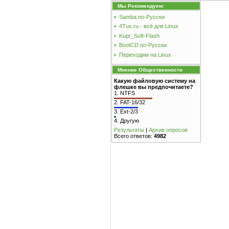
Мы Рекомендуем:
Samba по-Русски
4Tux.ru - всё для Linux
Kupr_Soft-Flash
BootCD по-Русски
Переходим на Linux
Мнение Общественности
Какую файловую систему на
флешке вы предпочитаете?
1.
NTFS
2.
FAT-16/32
3.
Ext-2/3
4.
Другую
Результаты
|
Архив опросов
Всего ответов:
4982