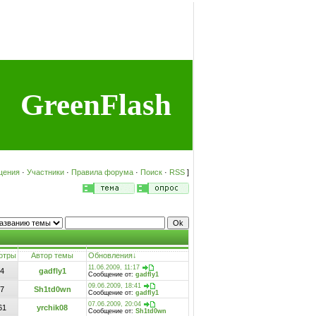
GreenFlash
щения
·
Участники
·
Правила форума
·
Поиск
·
RSS
]
отры
Автор темы
Обновления
↓
11.06.2009, 11:17
4
gadfly1
Сообщение от:
gadfly1
09.06.2009, 18:41
7
Sh1td0wn
Сообщение от:
gadfly1
07.06.2009, 20:04
61
yrchik08
Сообщение от:
Sh1td0wn