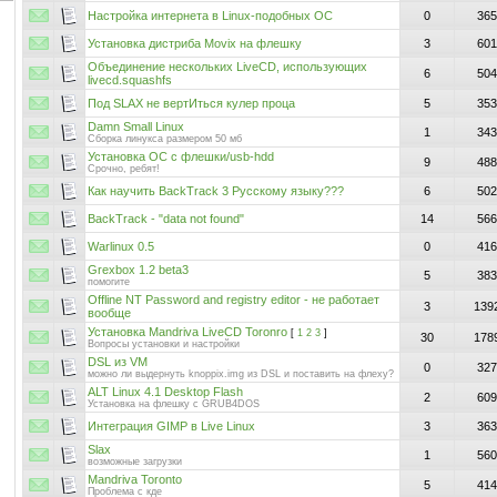
Настройка интернета в Linux-подобных ОС
0
365
Установка дистриба Movix на флешку
3
601
Объединение нескольких LiveCD, использующих
6
504
livecd.squashfs
Под SLAX не вертИться кулер проца
5
353
Damn Small Linux
1
343
Сборка линукса размером 50 мб
Установка ОС с флешки/usb-hdd
9
488
Срочно, ребят!
Как научить BackTrack 3 Русскому языку???
6
502
BackTrack - "data not found"
14
566
Warlinux 0.5
0
416
Grexbox 1.2 beta3
5
383
помогите
Offline NT Password and registry editor - не работает
3
139
вообще
Установка Mandriva LiveCD Toronro
[
1
2
3
]
30
178
Вопросы установки и настройки
DSL из VM
0
327
можно ли выдернуть knoppix.img из DSL и поставить на флеху?
ALT Linux 4.1 Desktop Flash
2
609
Установка на флешку с GRUB4DOS
Интеграция GIMP в Live Linux
3
363
Slax
1
560
возможные загрузки
Mandriva Toronto
5
414
Проблема с кде