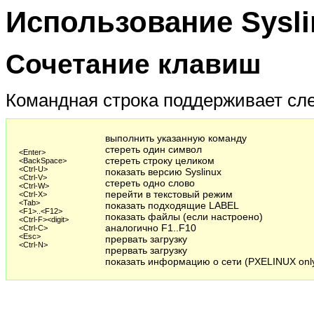
Использование Sysli
Сочетание клавиш
Командная строка поддерживает сл
выполнить указанную команду
стереть один символ
<Enter>
стереть строку целиком
<BackSpace>
<Ctrl-U>
показать версию Syslinux
<Ctrl-V>
стереть одно слово
<Ctrl-W>
перейти в текстовый режим
<Ctrl-X>
<Tab>
показать подходящие LABEL
<F1>..<F12>
показать файлы (если настроено)
<Ctrl-F><digit>
аналогично F1..F10
<Ctrl-C>
<Esc>
прервать загрузку
<Ctrl-N>
прервать загрузку
показать информацию о сети (PXELINUX onl