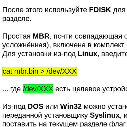
После этого используйте
FDISK
для
разделе.
Простая
MBR
, почти совпадающая 
усложнённая), включена в комплект
Для установки из-под
Linux
, введит
cat mbr.bin > /dev/XXX
... где
/dev/XXX
есть целевое устрой
Из-под
DOS
или
Win32
можно уста
переданной установщику
Syslinux
,
поставить на текущем разделе фла