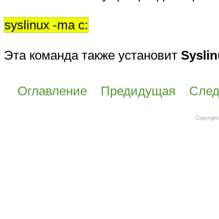
syslinux -ma c:
Эта команда также установит
Sysli
Оглавление
Предидущая
Сле
Copyright