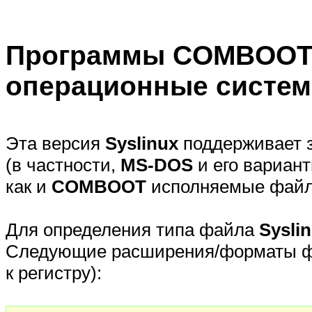
Программы COMBOOT 
операционные систе
Эта версия
Syslinux
поддерживает з
(в частности,
MS-DOS
и его вариан
как и
COMBOOT
исполняемые файл
Для определения типа файла
Sysli
Следующие расширения/форматы фа
к регистру):