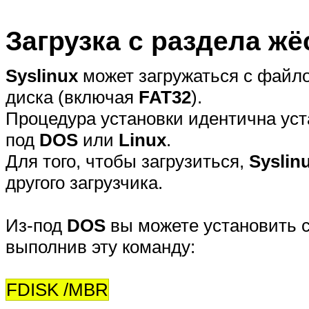
Загрузка с раздела жё
Syslinux
может загружаться с файл
диска (включая
FAT32
).
Процедура установки идентична уста
под
DOS
или
Linux
.
Для того, чтобы загрузиться,
Syslin
другого загрузчика.
Из-под
DOS
вы можете установить 
выполнив эту команду:
FDISK /MBR