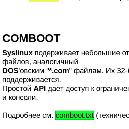
COMBOOT
Syslinux
подерживает небольшие от
файлов, аналогичный
DOS
'овским "
*.com
" файлам. Их 32
поддерживается.
Простой
API
даёт доступ к огранич
и консоли.
Подробнее см.
comboot.txt
(техниче