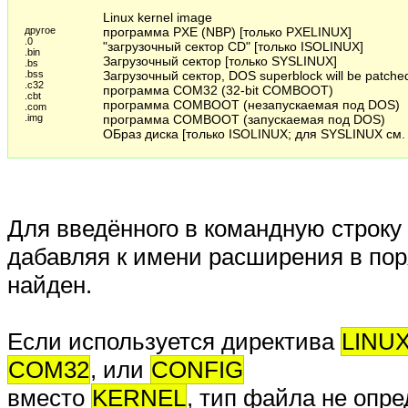
Linux kernel image
другое
программа PXE (NBP) [только PXELINUX]
.0
"загрузочный сектор CD" [только ISOLINUX]
.bin
Загрузочный сектор [только SYSLINUX]
.bs
.bss
Загрузочный сектор, DOS superblock will be patche
.c32
программа COM32 (32-bit COMBOOT)
.cbt
программа COMBOOT (незапускаемая под DOS)
.com
.img
программа COMBOOT (запускаемая под DOS)
ОБраз диска [только ISOLINUX; для SYSLINUX см.
Для введённого в командную строк
дабавляя к имени расширения в пор
найден.
Если используется директива
LINU
COM32
, или
CONFIG
вместо
KERNEL
, тип файла не опр